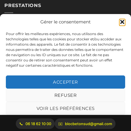
PRESTATIONS
Nos blocs
Gérer le consentement
Applications
Pour offrir les meilleures expériences, nous utilisons des
Réalisations
technologies telles que les cookies pour stocker et/ou accéder aux
informations des appareils. Le fait de consentir à ces technologies
nous permettra de traiter des données telles que le comportement
de navigation ou les ID uniques sur ce site. Le fait de ne pas
NOUS CONTACTER
consentir ou de retirer son consentement peut avoir un effet
négatif sur certaines caractéristiques et fonctions.
06.18.62.10.00
blocbetonsud@gmail.com
ACCEPTER
2645 Route de Cadenet
84160 Vaugines
REFUSER
Mentions légales
VOIR LES PRÉFÉRENCES
Politique de cookies
06 18 62 10 00
blocbetonsud@gmail.com
Copyright 2026 ©
Bloc Béton Sud