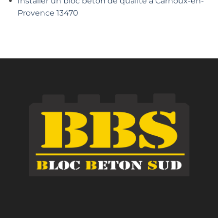
Installer un bloc béton de qualité à Carnoux-en-
Provence 13470