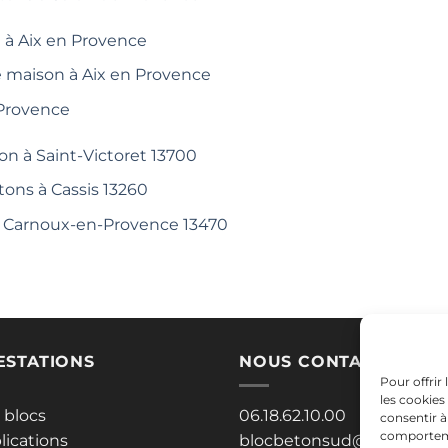
 à Aix en Provence
e maison à Aix en Provence
 Provence
on à Saint-Victoret 13700
tons à Cassis 13260
 à Carnoux-en-Provence 13470
ESTATIONS
NOUS CONTACTER
Pour offrir
les cookies
 blocs
06.18.62.10.00
consentir à
comportemen
lications
blocbetonsud@gmail.co