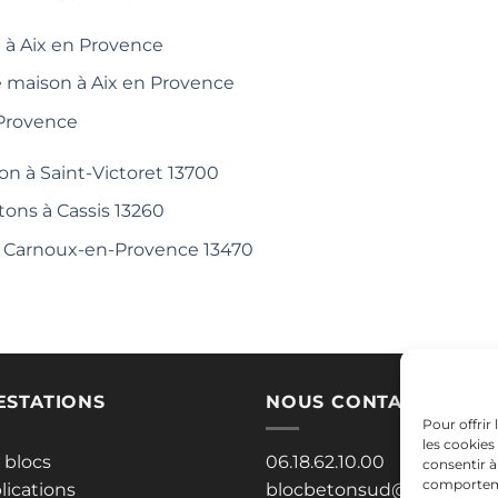
 à Aix en Provence
e maison à Aix en Provence
 Provence
on à Saint-Victoret 13700
tons à Cassis 13260
 à Carnoux-en-Provence 13470
ESTATIONS
NOUS CONTACTER
Pour offrir
les cookies
 blocs
06.18.62.10.00
consentir à
comportemen
lications
blocbetonsud@gmail.co