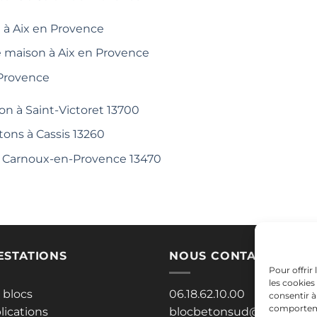
 à Aix en Provence
e maison à Aix en Provence
 Provence
on à Saint-Victoret 13700
tons à Cassis 13260
 à Carnoux-en-Provence 13470
ESTATIONS
NOUS CONTACTER
Pour offrir
les cookies
 blocs
06.18.62.10.00
consentir à
comportemen
lications
blocbetonsud@gmail.co