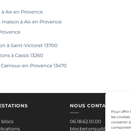
 à Aix en Provence
e maison à Aix en Provence
 Provence
on à Saint-Victoret 13700
tons à Cassis 13260
 à Carnoux-en-Provence 13470
ESTATIONS
NOUS CONTACTER
Pour offrir
les cookies
 blocs
06.18.62.10.00
consentir à
comportemen
lications
blocbetonsud@gmail.co