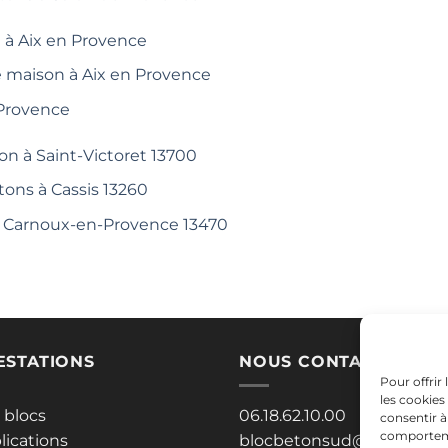
 à Aix en Provence
e maison à Aix en Provence
 Provence
on à Saint-Victoret 13700
tons à Cassis 13260
 à Carnoux-en-Provence 13470
ESTATIONS
NOUS CONTACTER
Pour offrir
les cookies
 blocs
06.18.62.10.00
consentir à
comportemen
lications
blocbetonsud@gmail.co