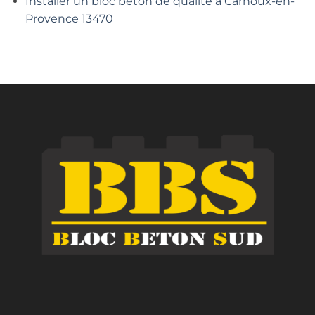
Installer un bloc béton de qualité à Carnoux-en-
Provence 13470