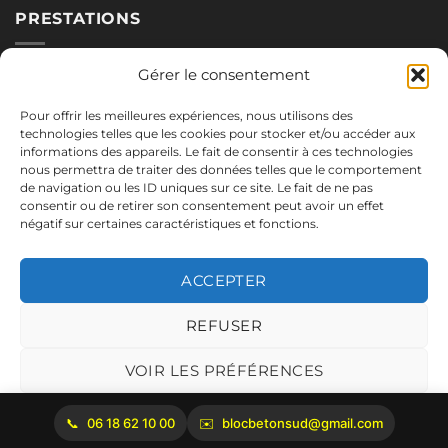
PRESTATIONS
Nos blocs
Gérer le consentement
Applications
Pour offrir les meilleures expériences, nous utilisons des
Réalisations
technologies telles que les cookies pour stocker et/ou accéder aux
informations des appareils. Le fait de consentir à ces technologies
nous permettra de traiter des données telles que le comportement
de navigation ou les ID uniques sur ce site. Le fait de ne pas
NOUS CONTACTER
consentir ou de retirer son consentement peut avoir un effet
négatif sur certaines caractéristiques et fonctions.
06.18.62.10.00
blocbetonsud@gmail.com
ACCEPTER
2645 Route de Cadenet
84160 Vaugines
REFUSER
Mentions légales
VOIR LES PRÉFÉRENCES
Politique de cookies
06 18 62 10 00
blocbetonsud@gmail.com
Copyright 2026 ©
Bloc Béton Sud