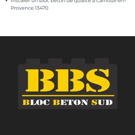
Installer un bloc béton de qualité à Carnoux-en-
Provence 13470