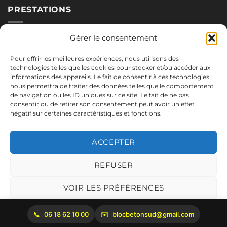
PRESTATIONS
Nos blocs
Gérer le consentement
Applications
Pour offrir les meilleures expériences, nous utilisons des
Réalisations
technologies telles que les cookies pour stocker et/ou accéder aux
informations des appareils. Le fait de consentir à ces technologies
nous permettra de traiter des données telles que le comportement
de navigation ou les ID uniques sur ce site. Le fait de ne pas
NOUS CONTACTER
consentir ou de retirer son consentement peut avoir un effet
négatif sur certaines caractéristiques et fonctions.
06.18.62.10.00
blocbetonsud@gmail.com
ACCEPTER
2645 Route de Cadenet
84160 Vaugines
REFUSER
Mentions légales
VOIR LES PRÉFÉRENCES
Politique de cookies
06 18 62 10 00
blocbetonsud@gmail.com
Copyright 2026 ©
Bloc Béton Sud