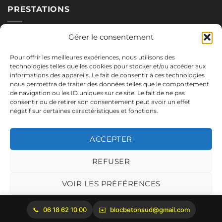
PRESTATIONS
Nos blocs
Gérer le consentement
Applications
Pour offrir les meilleures expériences, nous utilisons des
Réalisations
technologies telles que les cookies pour stocker et/ou accéder aux
informations des appareils. Le fait de consentir à ces technologies
nous permettra de traiter des données telles que le comportement
de navigation ou les ID uniques sur ce site. Le fait de ne pas
NOUS CONTACTER
consentir ou de retirer son consentement peut avoir un effet
négatif sur certaines caractéristiques et fonctions.
06.18.62.10.00
blocbetonsud@gmail.com
ACCEPTER
2645 Route de Cadenet
84160 Vaugines
REFUSER
Mentions légales
VOIR LES PRÉFÉRENCES
Politique de cookies
06 18 62 10 00
blocbetonsud@gmail.com
Copyright 2026 ©
Bloc Béton Sud