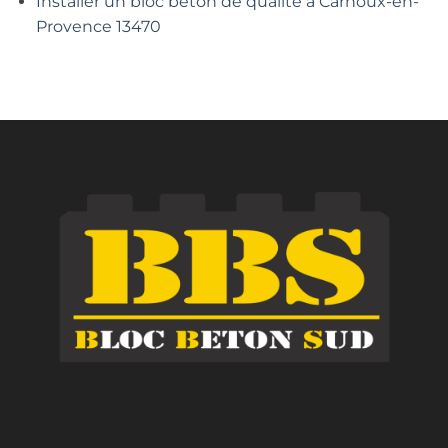
Installer un bloc béton de qualité à Carnoux-en-
Provence 13470