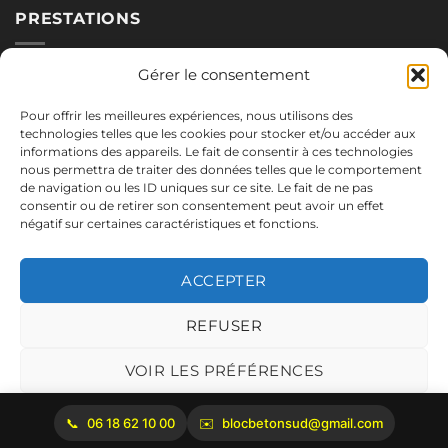
PRESTATIONS
Nos blocs
Gérer le consentement
Applications
Pour offrir les meilleures expériences, nous utilisons des
Réalisations
technologies telles que les cookies pour stocker et/ou accéder aux
informations des appareils. Le fait de consentir à ces technologies
nous permettra de traiter des données telles que le comportement
de navigation ou les ID uniques sur ce site. Le fait de ne pas
NOUS CONTACTER
consentir ou de retirer son consentement peut avoir un effet
négatif sur certaines caractéristiques et fonctions.
06.18.62.10.00
blocbetonsud@gmail.com
ACCEPTER
2645 Route de Cadenet
84160 Vaugines
REFUSER
Mentions légales
VOIR LES PRÉFÉRENCES
Politique de cookies
06 18 62 10 00
blocbetonsud@gmail.com
Copyright 2026 ©
Bloc Béton Sud