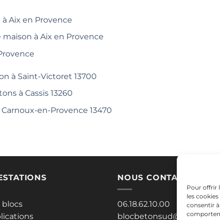
 à Aix en Provence
e maison à Aix en Provence
 Provence
on à Saint-Victoret 13700
tons à Cassis 13260
 à Carnoux-en-Provence 13470
ESTATIONS
NOUS CONTACTER
Pour offrir
les cookies
 blocs
06.18.62.10.00
consentir à
comportemen
lications
blocbetonsud@gmail.co