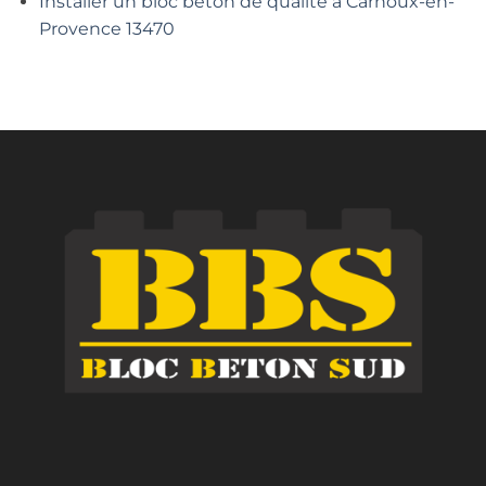
Installer un bloc béton de qualité à Carnoux-en-
Provence 13470