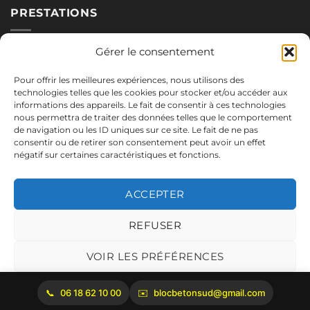
PRESTATIONS
Nos blocs
Gérer le consentement
Applications
Pour offrir les meilleures expériences, nous utilisons des
Réalisations
technologies telles que les cookies pour stocker et/ou accéder aux
informations des appareils. Le fait de consentir à ces technologies
nous permettra de traiter des données telles que le comportement
de navigation ou les ID uniques sur ce site. Le fait de ne pas
NOUS CONTACTER
consentir ou de retirer son consentement peut avoir un effet
négatif sur certaines caractéristiques et fonctions.
06.18.62.10.00
blocbetonsud@gmail.com
ACCEPTER
2645 Route de Cadenet
84160 Vaugines
REFUSER
Mentions légales
VOIR LES PRÉFÉRENCES
Politique de cookies
06 18 62 10 00
blocbetonsud@gmail.com
Copyright 2026 ©
Bloc Béton Sud