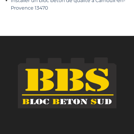
Installer un bloc béton de qualité à Carnoux-en-
Provence 13470