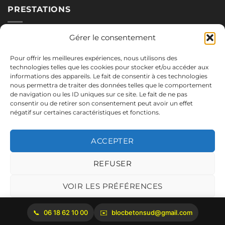
PRESTATIONS
Nos blocs
Gérer le consentement
Applications
Pour offrir les meilleures expériences, nous utilisons des
Réalisations
technologies telles que les cookies pour stocker et/ou accéder aux
informations des appareils. Le fait de consentir à ces technologies
nous permettra de traiter des données telles que le comportement
de navigation ou les ID uniques sur ce site. Le fait de ne pas
NOUS CONTACTER
consentir ou de retirer son consentement peut avoir un effet
négatif sur certaines caractéristiques et fonctions.
06.18.62.10.00
blocbetonsud@gmail.com
ACCEPTER
2645 Route de Cadenet
84160 Vaugines
REFUSER
Mentions légales
VOIR LES PRÉFÉRENCES
Politique de cookies
06 18 62 10 00
blocbetonsud@gmail.com
Copyright 2026 ©
Bloc Béton Sud