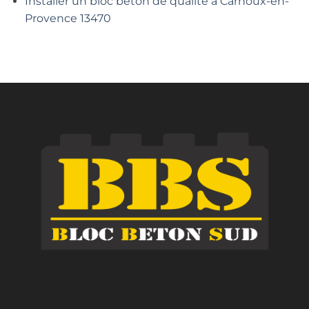
Installer un bloc béton de qualité à Carnoux-en-
Provence 13470