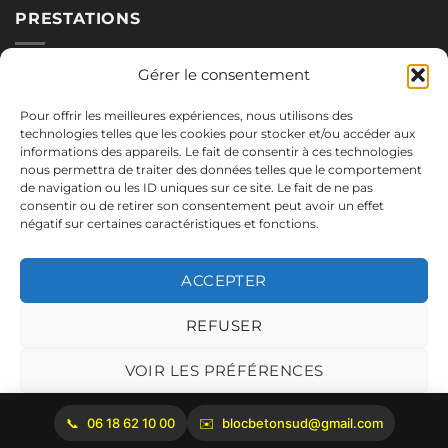
PRESTATIONS
Nos blocs
Gérer le consentement
Applications
Pour offrir les meilleures expériences, nous utilisons des
Réalisations
technologies telles que les cookies pour stocker et/ou accéder aux
informations des appareils. Le fait de consentir à ces technologies
nous permettra de traiter des données telles que le comportement
de navigation ou les ID uniques sur ce site. Le fait de ne pas
NOUS CONTACTER
consentir ou de retirer son consentement peut avoir un effet
négatif sur certaines caractéristiques et fonctions.
06.18.62.10.00
blocbetonsud@gmail.com
ACCEPTER
2645 Route de Cadenet
84160 Vaugines
REFUSER
Mentions légales
VOIR LES PRÉFÉRENCES
Politique de cookies
06 18 62 10 00
blocbetonsud@gmail.com
Copyright 2026 ©
Bloc Béton Sud