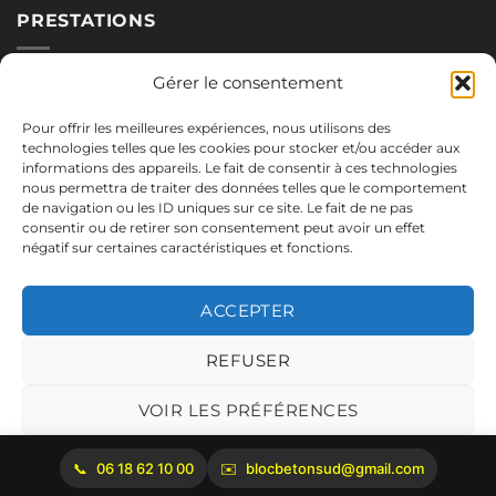
PRESTATIONS
Nos blocs
Gérer le consentement
Applications
Pour offrir les meilleures expériences, nous utilisons des
Réalisations
technologies telles que les cookies pour stocker et/ou accéder aux
informations des appareils. Le fait de consentir à ces technologies
nous permettra de traiter des données telles que le comportement
de navigation ou les ID uniques sur ce site. Le fait de ne pas
NOUS CONTACTER
consentir ou de retirer son consentement peut avoir un effet
négatif sur certaines caractéristiques et fonctions.
06.18.62.10.00
blocbetonsud@gmail.com
ACCEPTER
2645 Route de Cadenet
84160 Vaugines
REFUSER
Mentions légales
VOIR LES PRÉFÉRENCES
Politique de cookies
06 18 62 10 00
blocbetonsud@gmail.com
Copyright 2026 ©
Bloc Béton Sud