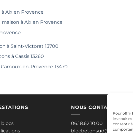
 à Aix en Provence
e maison à Aix en Provence
 Provence
on à Saint-Victoret 13700
tons à Cassis 13260
 à Carnoux-en-Provence 13470
ESTATIONS
NOUS CONTACTER
Pour offrir
les cookies
 blocs
06.18.62.10.00
consentir à
comportemen
lications
blocbetonsud@gmail.co