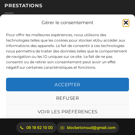
PRESTATIONS
Nos blocs
Gérer le consentement
Applications
Pour offrir les meilleures expériences, nous utilisons des
Réalisations
technologies telles que les cookies pour stocker et/ou accéder aux
informations des appareils. Le fait de consentir à ces technologies
nous permettra de traiter des données telles que le comportement
de navigation ou les ID uniques sur ce site. Le fait de ne pas
NOUS CONTACTER
consentir ou de retirer son consentement peut avoir un effet
négatif sur certaines caractéristiques et fonctions.
06.18.62.10.00
blocbetonsud@gmail.com
ACCEPTER
2645 Route de Cadenet
84160 Vaugines
REFUSER
Mentions légales
VOIR LES PRÉFÉRENCES
Politique de cookies
06 18 62 10 00
blocbetonsud@gmail.com
Copyright 2026 ©
Bloc Béton Sud