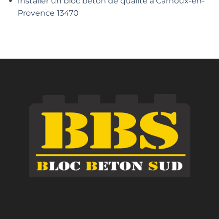
Installer un bloc béton de qualité à Carnoux-en-
Provence 13470