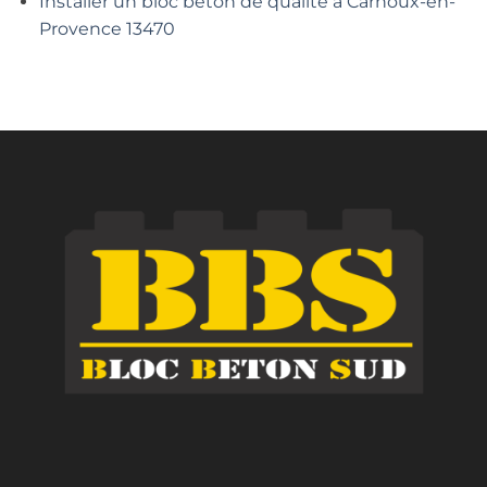
Installer un bloc béton de qualité à Carnoux-en-
Provence 13470