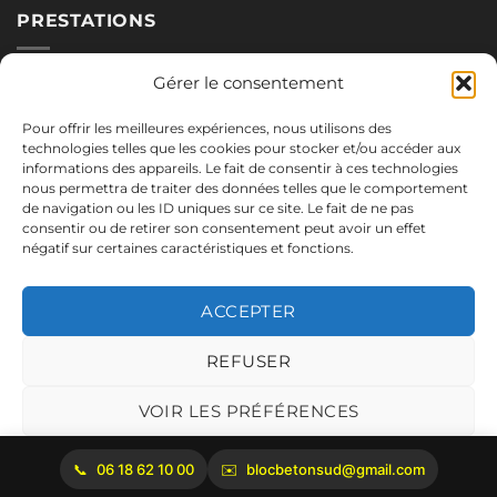
PRESTATIONS
Nos blocs
Gérer le consentement
Applications
Pour offrir les meilleures expériences, nous utilisons des
Réalisations
technologies telles que les cookies pour stocker et/ou accéder aux
informations des appareils. Le fait de consentir à ces technologies
nous permettra de traiter des données telles que le comportement
de navigation ou les ID uniques sur ce site. Le fait de ne pas
NOUS CONTACTER
consentir ou de retirer son consentement peut avoir un effet
négatif sur certaines caractéristiques et fonctions.
06.18.62.10.00
blocbetonsud@gmail.com
ACCEPTER
2645 Route de Cadenet
84160 Vaugines
REFUSER
Mentions légales
VOIR LES PRÉFÉRENCES
Politique de cookies
06 18 62 10 00
blocbetonsud@gmail.com
Copyright 2026 ©
Bloc Béton Sud