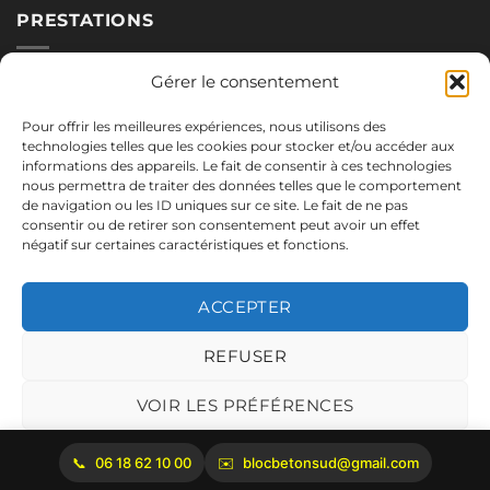
PRESTATIONS
Nos blocs
Gérer le consentement
Applications
Pour offrir les meilleures expériences, nous utilisons des
Réalisations
technologies telles que les cookies pour stocker et/ou accéder aux
informations des appareils. Le fait de consentir à ces technologies
nous permettra de traiter des données telles que le comportement
de navigation ou les ID uniques sur ce site. Le fait de ne pas
NOUS CONTACTER
consentir ou de retirer son consentement peut avoir un effet
négatif sur certaines caractéristiques et fonctions.
06.18.62.10.00
blocbetonsud@gmail.com
ACCEPTER
2645 Route de Cadenet
84160 Vaugines
REFUSER
Mentions légales
VOIR LES PRÉFÉRENCES
Politique de cookies
06 18 62 10 00
blocbetonsud@gmail.com
Copyright 2026 ©
Bloc Béton Sud