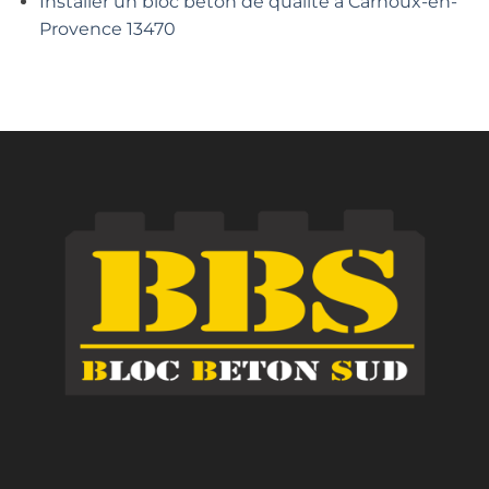
Installer un bloc béton de qualité à Carnoux-en-
Provence 13470