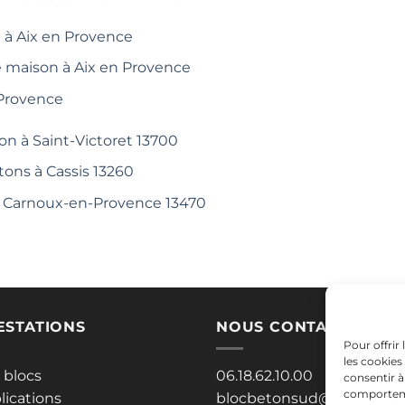
 à Aix en Provence
e maison à Aix en Provence
 Provence
on à Saint-Victoret 13700
tons à Cassis 13260
 à Carnoux-en-Provence 13470
ESTATIONS
NOUS CONTACTER
Pour offrir
les cookies
 blocs
06.18.62.10.00
consentir à
comportemen
lications
blocbetonsud@gmail.co