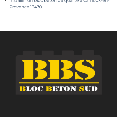
Installer un bloc béton de qualité à Carnoux-en-
Provence 13470