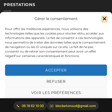
PRESTATIONS
Nos blocs
Gérer le consentement
Applications
Pour offrir les meilleures expériences, nous utilisons des
Réalisations
technologies telles que les cookies pour stocker et/ou accéder aux
informations des appareils. Le fait de consentir à ces technologies
nous permettra de traiter des données telles que le comportement
de navigation ou les ID uniques sur ce site. Le fait de ne pas
NOUS CONTACTER
consentir ou de retirer son consentement peut avoir un effet
négatif sur certaines caractéristiques et fonctions.
06.18.62.10.00
blocbetonsud@gmail.com
ACCEPTER
2645 Route de Cadenet
84160 Vaugines
REFUSER
Mentions légales
VOIR LES PRÉFÉRENCES
Politique de cookies
06 18 62 10 00
blocbetonsud@gmail.com
Copyright 2026 ©
Bloc Béton Sud