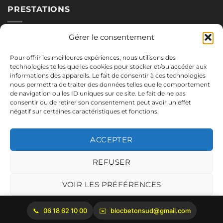
PRESTATIONS
Nos blocs
Gérer le consentement
Applications
Pour offrir les meilleures expériences, nous utilisons des
Réalisations
technologies telles que les cookies pour stocker et/ou accéder aux
informations des appareils. Le fait de consentir à ces technologies
nous permettra de traiter des données telles que le comportement
de navigation ou les ID uniques sur ce site. Le fait de ne pas
NOUS CONTACTER
consentir ou de retirer son consentement peut avoir un effet
négatif sur certaines caractéristiques et fonctions.
06.18.62.10.00
blocbetonsud@gmail.com
ACCEPTER
2645 Route de Cadenet
84160 Vaugines
REFUSER
Mentions légales
VOIR LES PRÉFÉRENCES
Politique de cookies
06 18 62 10 00
blocbetonsud@gmail.com
Copyright 2026 ©
Bloc Béton Sud