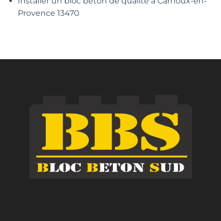
Installer un bloc béton de qualité à Carnoux-en-
Provence 13470