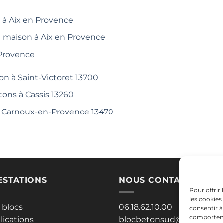
 à Aix en Provence
e maison à Aix en Provence
 Provence
on à Saint-Victoret 13700
tons à Cassis 13260
 à Carnoux-en-Provence 13470
ESTATIONS
NOUS CONTACTER
Pour offrir
les cookies
 blocs
06.18.62.10.00
consentir à
comportemen
lications
blocbetonsud@gmail.co