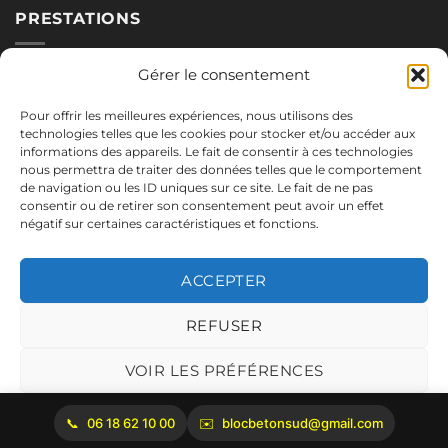
PRESTATIONS
Nos blocs
Gérer le consentement
Applications
Pour offrir les meilleures expériences, nous utilisons des
Réalisations
technologies telles que les cookies pour stocker et/ou accéder aux
informations des appareils. Le fait de consentir à ces technologies
nous permettra de traiter des données telles que le comportement
de navigation ou les ID uniques sur ce site. Le fait de ne pas
NOUS CONTACTER
consentir ou de retirer son consentement peut avoir un effet
négatif sur certaines caractéristiques et fonctions.
06.18.62.10.00
blocbetonsud@gmail.com
ACCEPTER
2645 Route de Cadenet
84160 Vaugines
REFUSER
Mentions légales
VOIR LES PRÉFÉRENCES
Politique de cookies
06 18 62 10 00
blocbetonsud@gmail.com
Copyright 2026 ©
Bloc Béton Sud