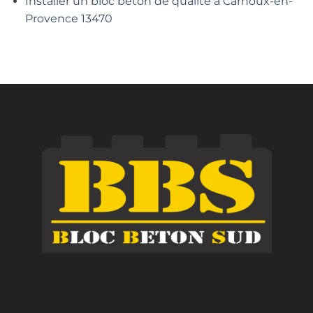
Installer un bloc béton de qualité à Carnoux-en-
Provence 13470