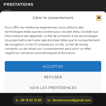
PRESTATIONS
Nos blocs
Gérer le consentement
Applications
Pour offrir les meilleures expériences, nous utilisons des
Réalisations
technologies telles que les cookies pour stocker et/ou accéder aux
informations des appareils. Le fait de consentir à ces technologies
nous permettra de traiter des données telles que le comportement
de navigation ou les ID uniques sur ce site. Le fait de ne pas
NOUS CONTACTER
consentir ou de retirer son consentement peut avoir un effet
négatif sur certaines caractéristiques et fonctions.
06.18.62.10.00
blocbetonsud@gmail.com
ACCEPTER
2645 Route de Cadenet
84160 Vaugines
REFUSER
Mentions légales
VOIR LES PRÉFÉRENCES
Politique de cookies
06 18 62 10 00
blocbetonsud@gmail.com
Copyright 2026 ©
Bloc Béton Sud