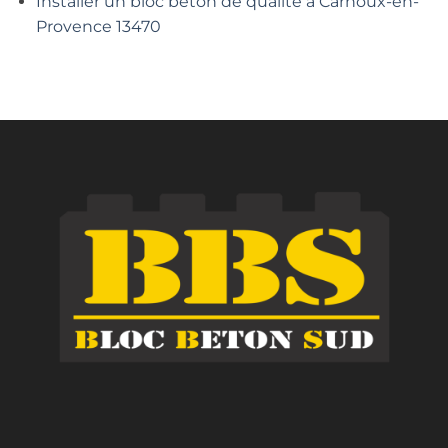
Installer un bloc béton de qualité à Carnoux-en-
Provence 13470