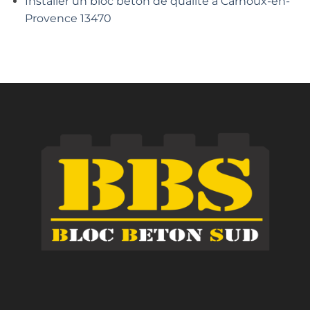
Installer un bloc béton de qualité à Carnoux-en-
Provence 13470