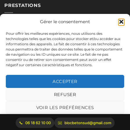
PRESTATIONS
Nos blocs
Gérer le consentement
Applications
Pour offrir les meilleures expériences, nous utilisons des
Réalisations
technologies telles que les cookies pour stocker et/ou accéder aux
informations des appareils. Le fait de consentir à ces technologies
nous permettra de traiter des données telles que le comportement
de navigation ou les ID uniques sur ce site. Le fait de ne pas
NOUS CONTACTER
consentir ou de retirer son consentement peut avoir un effet
négatif sur certaines caractéristiques et fonctions.
06.18.62.10.00
blocbetonsud@gmail.com
ACCEPTER
2645 Route de Cadenet
84160 Vaugines
REFUSER
Mentions légales
VOIR LES PRÉFÉRENCES
Politique de cookies
06 18 62 10 00
blocbetonsud@gmail.com
Copyright 2026 ©
Bloc Béton Sud