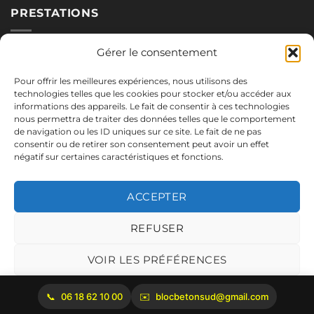
PRESTATIONS
Nos blocs
Gérer le consentement
Applications
Pour offrir les meilleures expériences, nous utilisons des
Réalisations
technologies telles que les cookies pour stocker et/ou accéder aux
informations des appareils. Le fait de consentir à ces technologies
nous permettra de traiter des données telles que le comportement
de navigation ou les ID uniques sur ce site. Le fait de ne pas
NOUS CONTACTER
consentir ou de retirer son consentement peut avoir un effet
négatif sur certaines caractéristiques et fonctions.
06.18.62.10.00
blocbetonsud@gmail.com
ACCEPTER
2645 Route de Cadenet
84160 Vaugines
REFUSER
Mentions légales
VOIR LES PRÉFÉRENCES
Politique de cookies
06 18 62 10 00
blocbetonsud@gmail.com
Copyright 2026 ©
Bloc Béton Sud