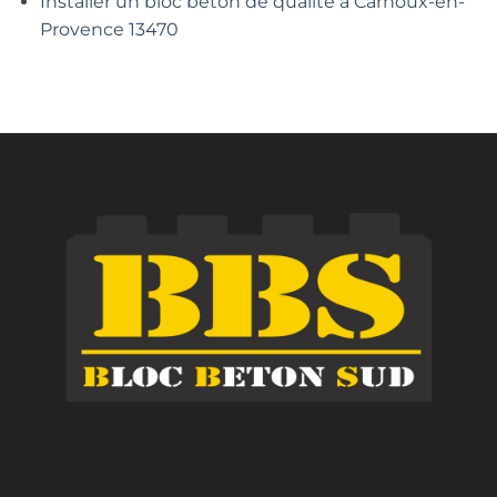
Installer un bloc béton de qualité à Carnoux-en-
Provence 13470