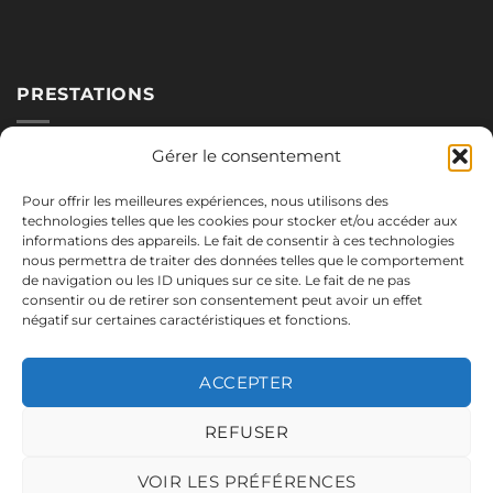
PRESTATIONS
Nos blocs
Gérer le consentement
Applications
Pour offrir les meilleures expériences, nous utilisons des
Réalisations
technologies telles que les cookies pour stocker et/ou accéder aux
informations des appareils. Le fait de consentir à ces technologies
nous permettra de traiter des données telles que le comportement
de navigation ou les ID uniques sur ce site. Le fait de ne pas
NOUS CONTACTER
consentir ou de retirer son consentement peut avoir un effet
négatif sur certaines caractéristiques et fonctions.
06.18.62.10.00
blocbetonsud@gmail.com
ACCEPTER
2645 Route de Cadenet
84160 Vaugines
REFUSER
Mentions légales
VOIR LES PRÉFÉRENCES