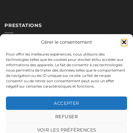
PRESTATIONS
Nos blocs
Gérer le consentement
Applications
Pour offrir les meilleures expériences, nous utilisons des
Réalisations
technologies telles que les cookies pour stocker et/ou accéder aux
informations des appareils. Le fait de consentir à ces technologies
nous permettra de traiter des données telles que le comportement
de navigation ou les ID uniques sur ce site. Le fait de ne pas
NOUS CONTACTER
consentir ou de retirer son consentement peut avoir un effet
négatif sur certaines caractéristiques et fonctions.
06.18.62.10.00
blocbetonsud@gmail.com
ACCEPTER
2645 Route de Cadenet
84160 Vaugines
REFUSER
Mentions légales
VOIR LES PRÉFÉRENCES